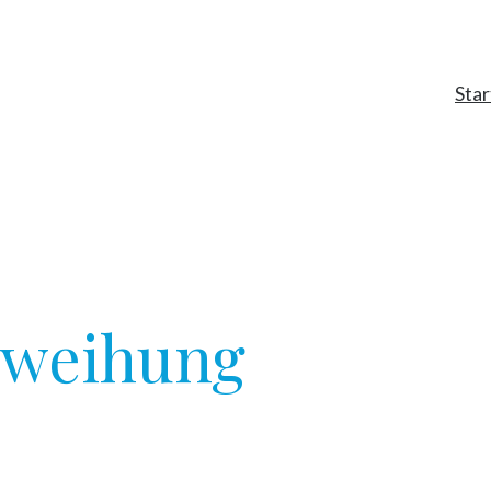
Star
nweihung