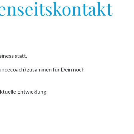
enseitskontakt
iness statt.
 Trancecoach) zusammen für Dein noch
aktuelle Entwicklung.