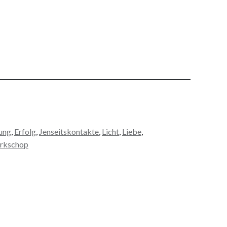
ung
, 
Erfolg
, 
Jenseitskontakte
, 
Licht
, 
Liebe
, 
rkschop