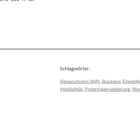
Schlagwörter:
Bewusstseins Shift
, 
Business
, 
Einweih
Medialität
, 
Potentialerweiterung
, 
Wo